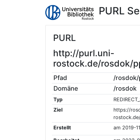
PURL Se
PURL
http://purl.uni-
rostock.de/rosdok
Pfad
/rosdok
Domäne
/rosdok
Typ
REDIRECT_
Ziel
https://ros
rostock.de
Erstellt
am
2019-1