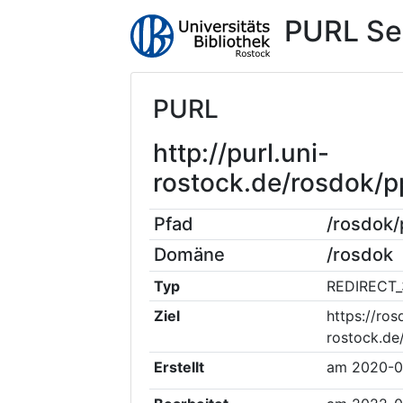
PURL Se
PURL
http://purl.uni-
rostock.de/rosdok/
Pfad
/rosdok
Domäne
/rosdok
Typ
REDIRECT_
Ziel
https://ros
rostock.de
Erstellt
am
2020-0