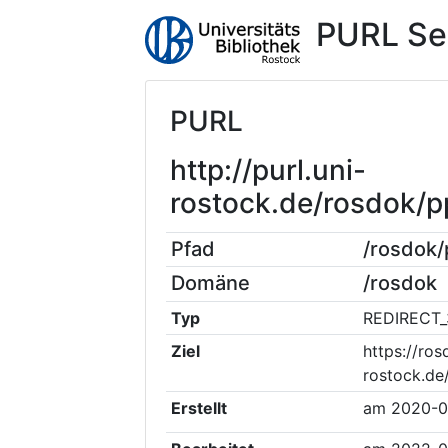
PURL Se
PURL
http://purl.uni-
rostock.de/rosdok/
Pfad
/rosdok
Domäne
/rosdok
Typ
REDIRECT_
Ziel
https://ros
rostock.de
Erstellt
am
2020-0