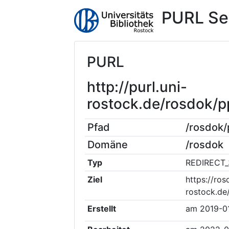
PURL Se
PURL
http://purl.uni-
rostock.de/rosdok
Pfad
/rosdok
Domäne
/rosdok
Typ
REDIRECT_
Ziel
https://ros
rostock.de
Erstellt
am
2019-0