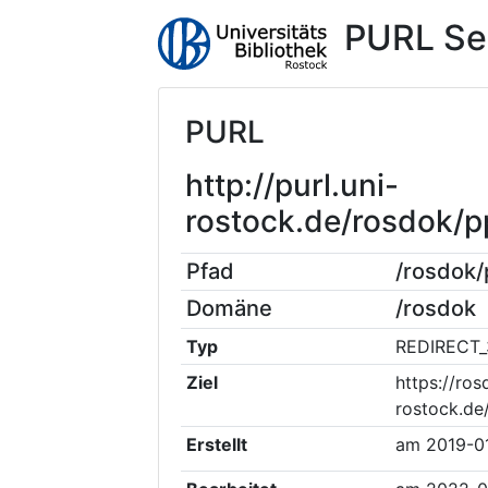
PURL Se
PURL
http://purl.uni-
rostock.de/rosdok
Pfad
/rosdok
Domäne
/rosdok
Typ
REDIRECT_
Ziel
https://ros
rostock.de
Erstellt
am
2019-0