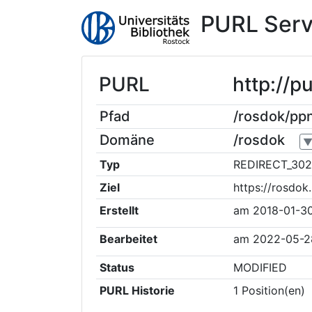
PURL Serv
PURL
http://
Pfad
/rosdok/p
Domäne
/rosdok
Typ
REDIRECT_302
Ziel
https://rosdo
Erstellt
am
2018-01-3
Bearbeitet
am
2022-05-2
Status
MODIFIED
PURL Historie
1
Position(en)