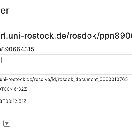
er
purl.uni-rostock.de/rosdok/ppn89
pn890664315
▼
k.uni-rostock.de/resolve/id/rosdok_document_0000010765
0T00:46:32Z
8T00:12:51Z
▼