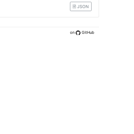
🗎 JSON
on
GitHub