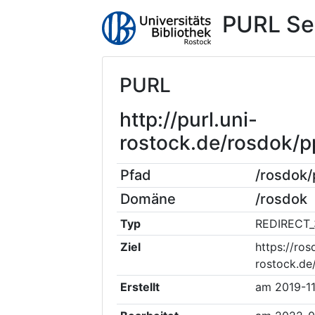
PURL Se
PURL
http://purl.uni-
rostock.de/rosdok
Pfad
/rosdok
Domäne
/rosdok
Typ
REDIRECT_
Ziel
https://ros
rostock.de
Erstellt
am
2019-1