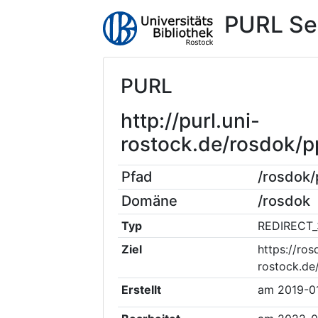
PURL Se
PURL
http://purl.uni-
rostock.de/rosdok/
Pfad
/rosdok
Domäne
/rosdok
Typ
REDIRECT_
Ziel
https://ros
rostock.de
Erstellt
am
2019-0