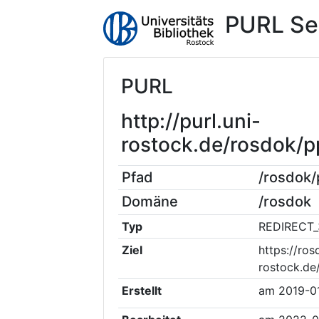
PURL Se
PURL
http://purl.uni-
rostock.de/rosdok
Pfad
/rosdok
Domäne
/rosdok
Typ
REDIRECT_
Ziel
https://ros
rostock.de
Erstellt
am
2019-0