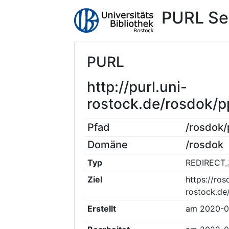
PURL Se
PURL
http://purl.uni-
rostock.de/rosdok
Pfad
/rosdok
Domäne
/rosdok
Typ
REDIRECT_
Ziel
https://ros
rostock.de
Erstellt
am
2020-0