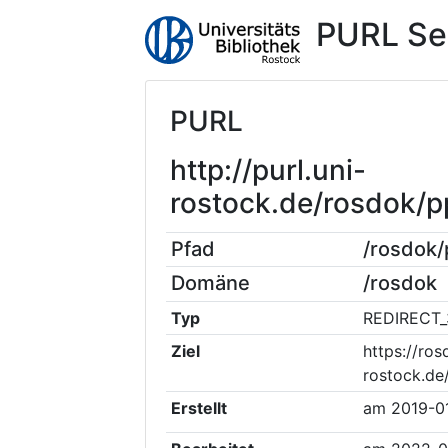
PURL Se
PURL
http://purl.uni-
rostock.de/rosdok
Pfad
/rosdok
Domäne
/rosdok
Typ
REDIRECT_
Ziel
https://ros
rostock.de
Erstellt
am
2019-0