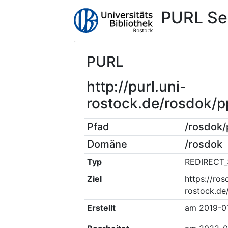
PURL Se
PURL
http://purl.uni-
rostock.de/rosdok/
Pfad
/rosdok
Domäne
/rosdok
Typ
REDIRECT_
Ziel
https://ros
rostock.de
Erstellt
am
2019-0