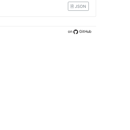
🗎 JSON
on
GitHub