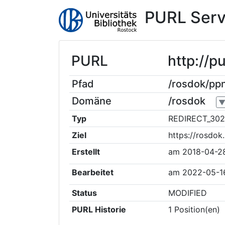
PURL Serv
PURL
http://p
Pfad
/rosdok/pp
Domäne
/rosdok
Typ
REDIRECT_302
Ziel
https://rosdo
Erstellt
am
2018-04-2
Bearbeitet
am
2022-05-1
Status
MODIFIED
PURL Historie
1
Position(en)