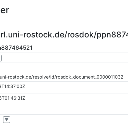
er
url.uni-rostock.de/rosdok/ppn88
n887464521
▼
k.uni-rostock.de/resolve/id/rosdok_document_0000011032
8T14:37:00Z
6T01:46:31Z
▼