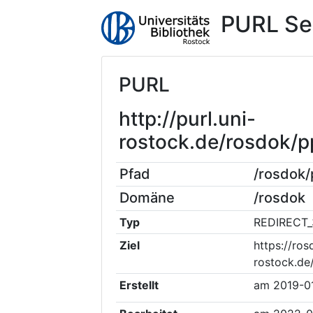
PURL Se
PURL
http://purl.uni-
rostock.de/rosdok/
Pfad
/rosdok
Domäne
/rosdok
Typ
REDIRECT_
Ziel
https://ros
rostock.de
Erstellt
am
2019-0