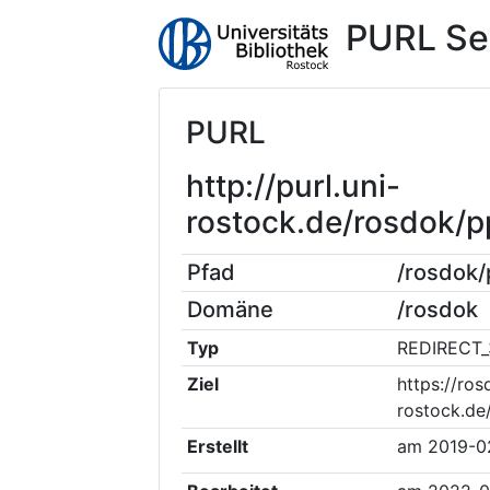
PURL Se
PURL
http://purl.uni-
rostock.de/rosdok/
Pfad
/rosdok
Domäne
/rosdok
Typ
REDIRECT_
Ziel
https://ros
rostock.de
Erstellt
am
2019-0