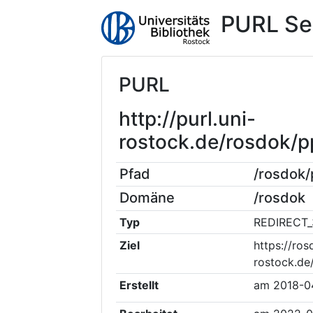
PURL Se
PURL
http://purl.uni-
rostock.de/rosdok/
Pfad
/rosdok
Domäne
/rosdok
Typ
REDIRECT_
Ziel
https://ros
rostock.de
Erstellt
am
2018-0