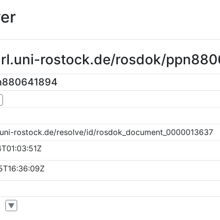
er
purl.uni-rostock.de/rosdok/ppn88
pn880641894
▼
k.uni-rostock.de/resolve/id/rosdok_document_0000013637
T01:03:51Z
5T16:36:09Z
▼