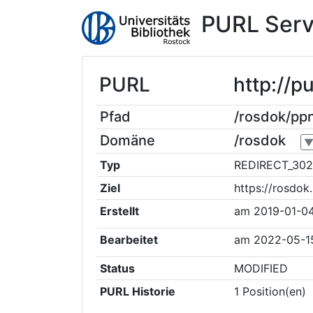
PURL Serv
PURL
http://
Pfad
/rosdok/p
Domäne
/rosdok
Typ
REDIRECT_302
Ziel
https://rosdo
Erstellt
am
2019-01-04
Bearbeitet
am
2022-05-1
Status
MODIFIED
PURL Historie
1
Position(en)