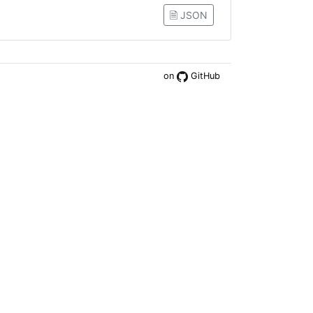
🗎 JSON
on
GitHub