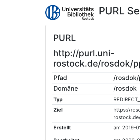
PURL Se
PURL
http://purl.uni-
rostock.de/rosdok/
Pfad
/rosdok
Domäne
/rosdok
Typ
REDIRECT_
Ziel
https://ros
rostock.de
Erstellt
am
2019-0