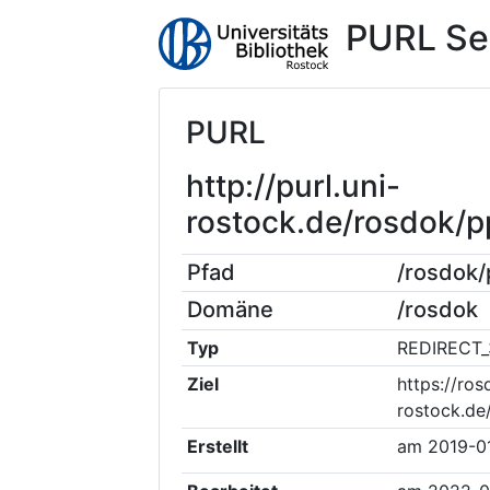
PURL Se
PURL
http://purl.uni-
rostock.de/rosdok/
Pfad
/rosdok
Domäne
/rosdok
Typ
REDIRECT_
Ziel
https://ros
rostock.de
Erstellt
am
2019-0