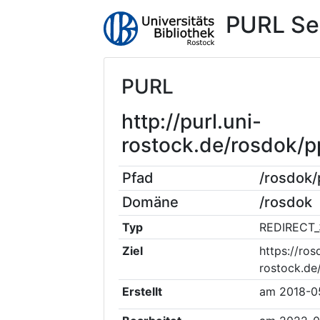
PURL Se
PURL
http://purl.uni-
rostock.de/rosdok/
Pfad
/rosdok
Domäne
/rosdok
Typ
REDIRECT_
Ziel
https://ros
rostock.de
Erstellt
am
2018-0