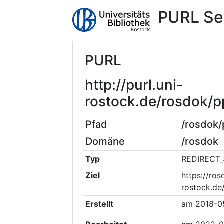
PURL Se
PURL
http://purl.uni-
rostock.de/rosdok/
Pfad
/rosdok
Domäne
/rosdok
Typ
REDIRECT_
Ziel
https://ros
rostock.de
Erstellt
am
2018-0