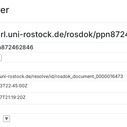
er
purl.uni-rostock.de/rosdok/ppn87
pn872462846
▼
k.uni-rostock.de/resolve/id/rosdok_document_0000016473
3T22:45:00Z
7T21:19:20Z
▼