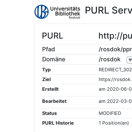
PURL Serv
PURL
http://
Pfad
/rosdok/p
Domäne
/rosdok
Typ
REDIRECT_302
Ziel
https://rosdo
Erstellt
am
2020-06-0
Bearbeitet
am
2022-03-0
Status
MODIFIED
PURL Historie
1
Position(en)