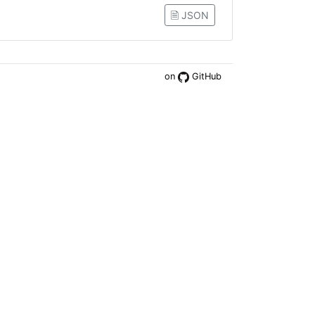
🗎 JSON
on
GitHub