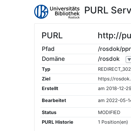
PURL Serv
PURL
http://p
Pfad
/rosdok/pp
Domäne
/rosdok
Typ
REDIRECT_302
Ziel
https://rosdo
Erstellt
am
2018-12-2
Bearbeitet
am
2022-05-1
Status
MODIFIED
PURL Historie
1
Position(en)