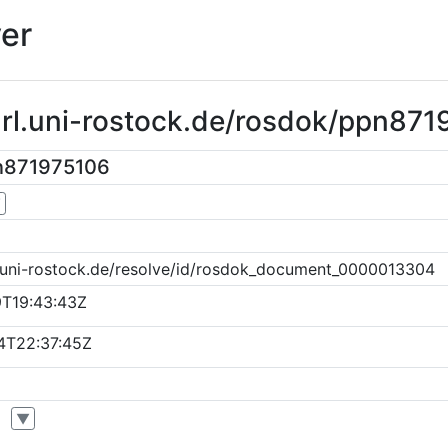
er
url.uni-rostock.de/rosdok/ppn87
n871975106
▼
k.uni-rostock.de/resolve/id/rosdok_document_0000013304
9T19:43:43Z
4T22:37:45Z
▼