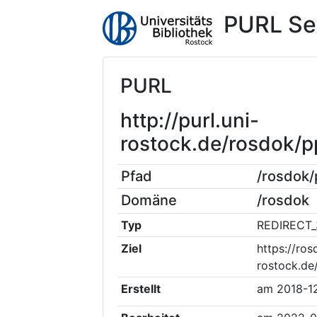
PURL Se
PURL
http://purl.uni-
rostock.de/rosdok/
Pfad
/rosdok
Domäne
/rosdok
Typ
REDIRECT_
Ziel
https://ros
rostock.de
Erstellt
am
2018-1