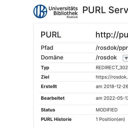
PURL Serv
PURL
http://
Pfad
/rosdok/p
Domäne
/rosdok
Typ
REDIRECT_302
Ziel
https://rosdo
Erstellt
am
2018-12-2
Bearbeitet
am
2022-05-1
Status
MODIFIED
PURL Historie
1
Position(en)