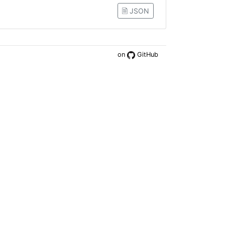
🗎 JSON
on
GitHub