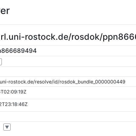
er
purl.uni-rostock.de/rosdok/ppn8
pn866689494
▼
k.uni-rostock.de/resolve/id/rosdok_bundle_0000000449
6T02:09:19Z
2T23:18:46Z
▼