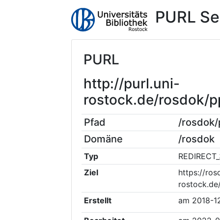
PURL Se
PURL
http://purl.uni-
rostock.de/rosdok
Pfad
/rosdok
Domäne
/rosdok
Typ
REDIRECT_
Ziel
https://ros
rostock.de
Erstellt
am
2018-1