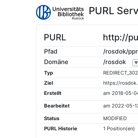
PURL Serv
PURL
http://
Pfad
/rosdok/p
Domäne
/rosdok
Typ
REDIRECT_302
Ziel
https://rosdo
Erstellt
am
2018-05-0
Bearbeitet
am
2022-05-1
Status
MODIFIED
PURL Historie
1
Position(en)