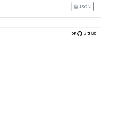
🗎 JSON
on
GitHub