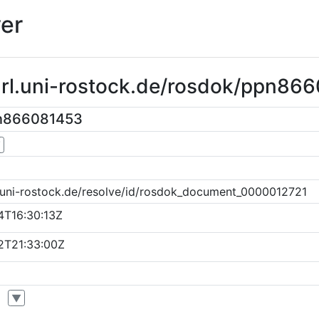
er
purl.uni-rostock.de/rosdok/ppn86
pn866081453
▼
k.uni-rostock.de/resolve/id/rosdok_document_0000012721
4T16:30:13Z
2T21:33:00Z
▼