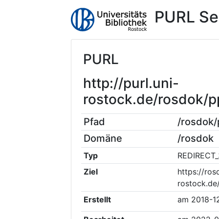
PURL Se
PURL
http://purl.uni-
rostock.de/rosdok/
Pfad
/rosdok
Domäne
/rosdok
Typ
REDIRECT_
Ziel
https://ros
rostock.de
Erstellt
am
2018-1