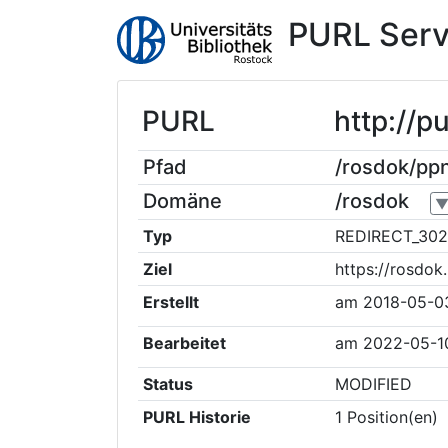
PURL Serv
PURL
http://
Pfad
/rosdok/p
Domäne
/rosdok
Typ
REDIRECT_302
Ziel
https://rosdo
Erstellt
am
2018-05-0
Bearbeitet
am
2022-05-1
Status
MODIFIED
PURL Historie
1
Position(en)