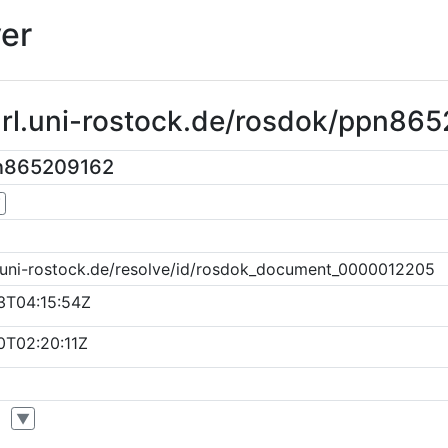
er
purl.uni-rostock.de/rosdok/ppn86
pn865209162
▼
k.uni-rostock.de/resolve/id/rosdok_document_0000012205
3T04:15:54Z
0T02:20:11Z
▼