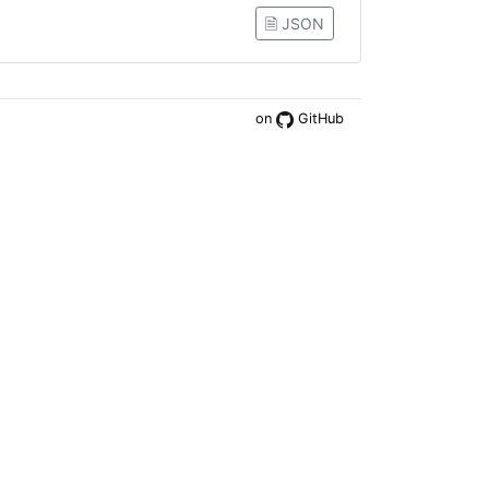
🗎 JSON
on
GitHub