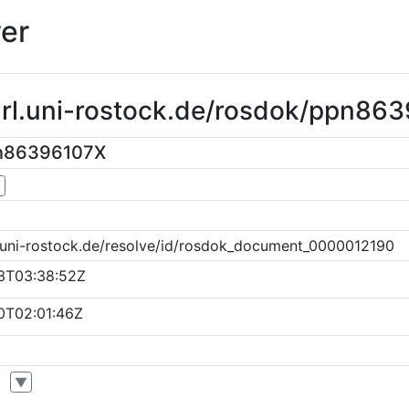
er
purl.uni-rostock.de/rosdok/ppn86
pn86396107X
▼
k.uni-rostock.de/resolve/id/rosdok_document_0000012190
3T03:38:52Z
0T02:01:46Z
▼