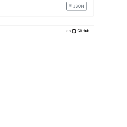
🗎 JSON
on
GitHub