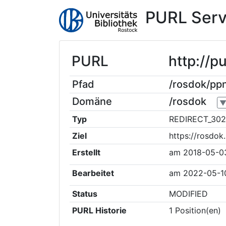
PURL Serv
PURL
http://
Pfad
/rosdok/p
Domäne
/rosdok
Typ
REDIRECT_302
Ziel
https://rosdo
Erstellt
am
2018-05-0
Bearbeitet
am
2022-05-1
Status
MODIFIED
PURL Historie
1
Position(en)