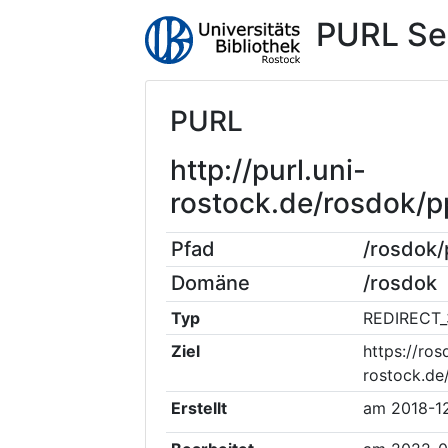
PURL Se
PURL
http://purl.uni-
rostock.de/rosdok/
Pfad
/rosdok
Domäne
/rosdok
Typ
REDIRECT_
Ziel
https://ros
rostock.de
Erstellt
am
2018-1