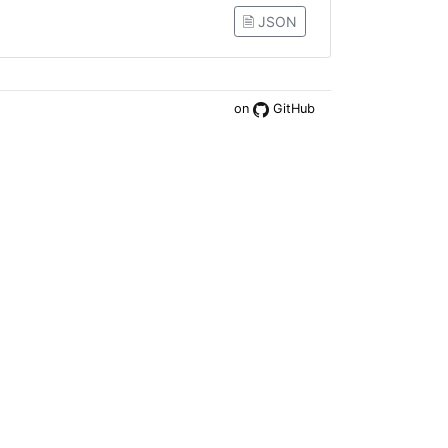
🗎 JSON
on
GitHub