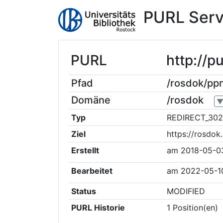
PURL Serv
PURL
http://
Pfad
/rosdok/p
Domäne
/rosdok
Typ
REDIRECT_302
Ziel
https://rosdo
Erstellt
am
2018-05-0
Bearbeitet
am
2022-05-1
Status
MODIFIED
PURL Historie
1
Position(en)