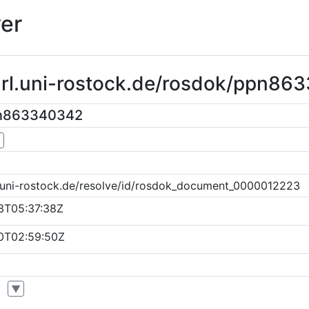
er
purl.uni-rostock.de/rosdok/ppn8
pn863340342
▼
k.uni-rostock.de/resolve/id/rosdok_document_0000012223
3T05:37:38Z
0T02:59:50Z
▼