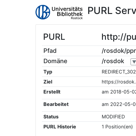
PURL Serv
PURL
http://
Pfad
/rosdok/p
Domäne
/rosdok
Typ
REDIRECT_302
Ziel
https://rosdo
Erstellt
am
2018-05-0
Bearbeitet
am
2022-05-0
Status
MODIFIED
PURL Historie
1
Position(en)