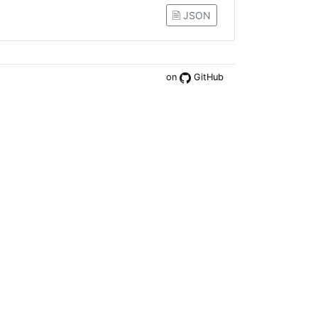
🗎 JSON
on
GitHub