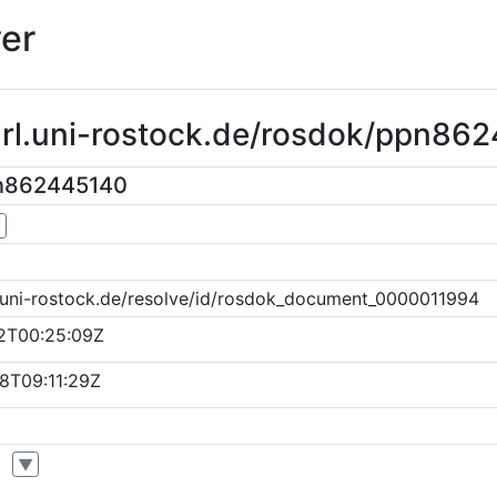
er
purl.uni-rostock.de/rosdok/ppn86
pn862445140
▼
k.uni-rostock.de/resolve/id/rosdok_document_0000011994
2T00:25:09Z
8T09:11:29Z
▼