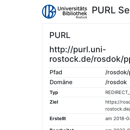
PURL Se
PURL
http://purl.uni-
rostock.de/rosdok/
Pfad
/rosdok
Domäne
/rosdok
Typ
REDIRECT_
Ziel
https://ros
rostock.de
Erstellt
am
2018-0