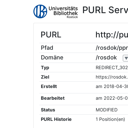
PURL Serv
PURL
http://
Pfad
/rosdok/p
Domäne
/rosdok
Typ
REDIRECT_302
Ziel
https://rosdo
Erstellt
am
2018-04-3
Bearbeitet
am
2022-05-0
Status
MODIFIED
PURL Historie
1
Position(en)