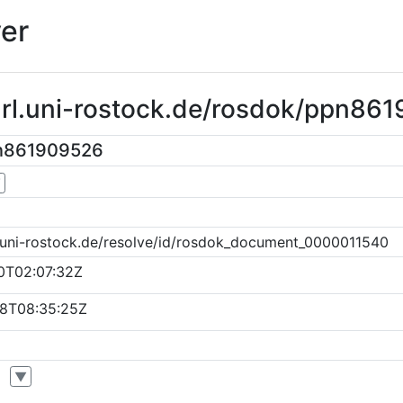
er
purl.uni-rostock.de/rosdok/ppn86
pn861909526
▼
k.uni-rostock.de/resolve/id/rosdok_document_0000011540
0T02:07:32Z
8T08:35:25Z
▼