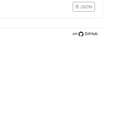
🗎 JSON
on
GitHub