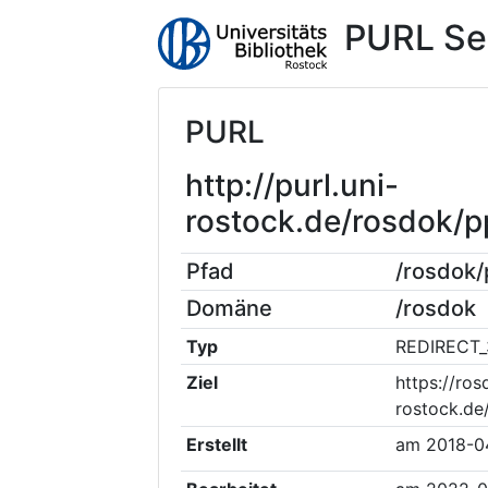
PURL Se
PURL
http://purl.uni-
rostock.de/rosdok/
Pfad
/rosdok
Domäne
/rosdok
Typ
REDIRECT_
Ziel
https://ros
rostock.de
Erstellt
am
2018-0