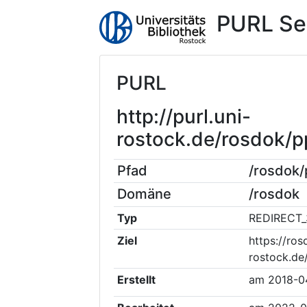
PURL Se
PURL
http://purl.uni-
rostock.de/rosdok/
Pfad
/rosdok
Domäne
/rosdok
Typ
REDIRECT_
Ziel
https://ros
rostock.de
Erstellt
am
2018-0