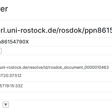
er
purl.uni-rostock.de/rosdok/ppn86
pn86154790X
▼
k.uni-rostock.de/resolve/id/rosdok_document_0000010463
8T20:37:51Z
5T19:15:33Z
▼