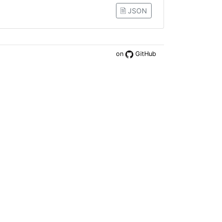
🗎 JSON
on
GitHub