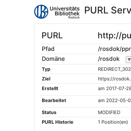
PURL Serv
PURL
http://
Pfad
/rosdok/p
Domäne
/rosdok
Typ
REDIRECT_302
Ziel
https://rosdo
Erstellt
am
2017-07-2
Bearbeitet
am
2022-05-0
Status
MODIFIED
PURL Historie
1
Position(en)