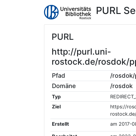
PURL Se
PURL
http://purl.uni-
rostock.de/rosdok/
Pfad
/rosdok
Domäne
/rosdok
Typ
REDIRECT_
Ziel
https://ros
rostock.de
Erstellt
am
2017-0