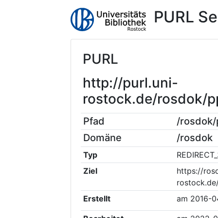
PURL Se
PURL
http://purl.uni-
rostock.de/rosdok
Pfad
/rosdok
Domäne
/rosdok
Typ
REDIRECT_
Ziel
https://ros
rostock.d
Erstellt
am
2016-0