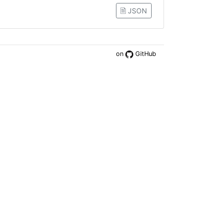
🗎 JSON
on
GitHub