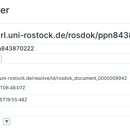
er
purl.uni-rostock.de/rosdok/ppn84
pn843870222
▼
k.uni-rostock.de/resolve/id/rosdok_document_0000009942
1T06:48:07Z
5T19:55:48Z
▼