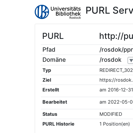
PURL Serv
PURL
http://
Pfad
/rosdok/p
Domäne
/rosdok
Typ
REDIRECT_302
Ziel
https://rosdo
Erstellt
am
2016-12-3
Bearbeitet
am
2022-05-0
Status
MODIFIED
PURL Historie
1
Position(en)