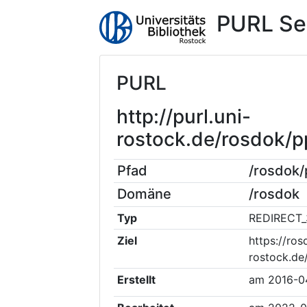
PURL Se
PURL
http://purl.uni-
rostock.de/rosdok
Pfad
/rosdok
Domäne
/rosdok
Typ
REDIRECT_
Ziel
https://ros
rostock.d
Erstellt
am
2016-0