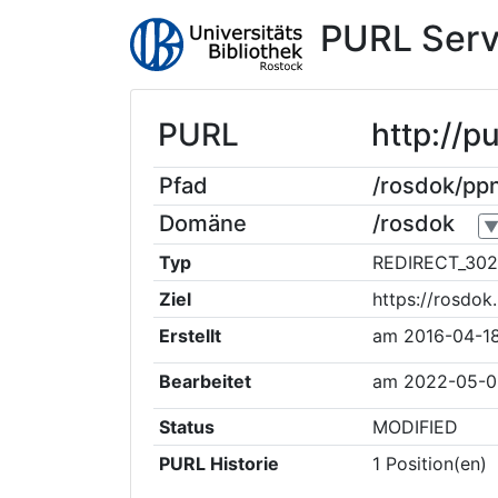
PURL Serv
PURL
http://
Pfad
/rosdok/p
Domäne
/rosdok
Typ
REDIRECT_302
Ziel
https://rosdo
Erstellt
am
2016-04-1
Bearbeitet
am
2022-05-0
Status
MODIFIED
PURL Historie
1
Position(en)