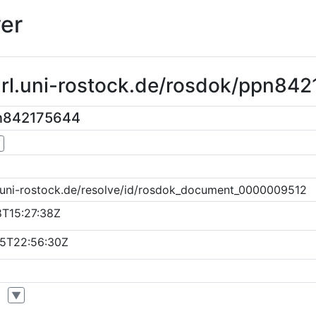
er
purl.uni-rostock.de/rosdok/ppn84
pn842175644
▼
k.uni-rostock.de/resolve/id/rosdok_document_0000009512
8T15:27:38Z
5T22:56:30Z
▼