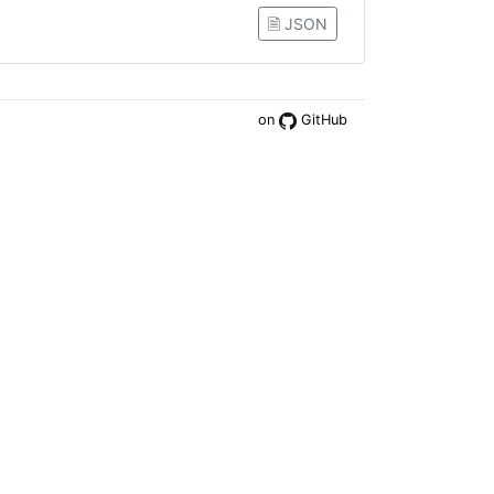
🗎 JSON
on
GitHub