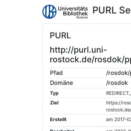
PURL Se
PURL
http://purl.uni-
rostock.de/rosdok
Pfad
/rosdok
Domäne
/rosdok
Typ
REDIRECT_
Ziel
https://ros
rostock.de
Erstellt
am
2017-0