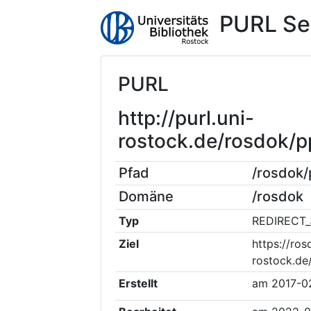
PURL Se
PURL
http://purl.uni-
rostock.de/rosdok/
Pfad
/rosdok
Domäne
/rosdok
Typ
REDIRECT_
Ziel
https://ros
rostock.de
Erstellt
am
2017-0