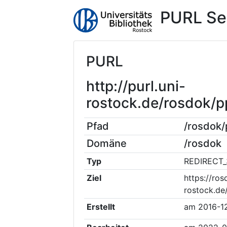
PURL Se
PURL
http://purl.uni-
rostock.de/rosdok/
Pfad
/rosdok
Domäne
/rosdok
Typ
REDIRECT_
Ziel
https://ros
rostock.de
Erstellt
am
2016-1