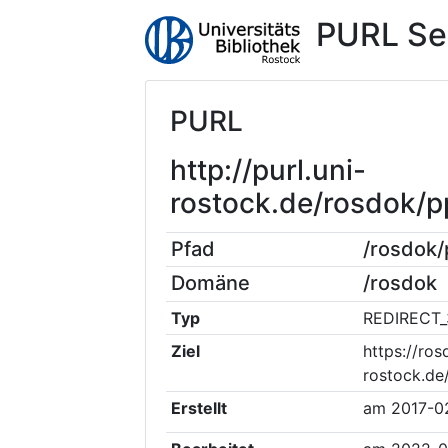
PURL Se
PURL
http://purl.uni-
rostock.de/rosdok/
Pfad
/rosdok
Domäne
/rosdok
Typ
REDIRECT_
Ziel
https://ros
rostock.de
Erstellt
am
2017-0