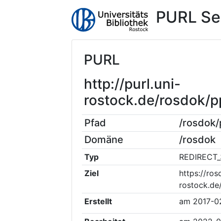
PURL Se
PURL
http://purl.uni-
rostock.de/rosdok
Pfad
/rosdok
Domäne
/rosdok
Typ
REDIRECT_
Ziel
https://ros
rostock.de
Erstellt
am
2017-0