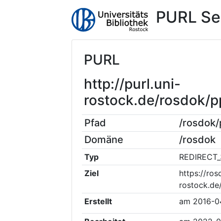
PURL Se
PURL
http://purl.uni-
rostock.de/rosdok
Pfad
/rosdok
Domäne
/rosdok
Typ
REDIRECT_
Ziel
https://ros
rostock.d
Erstellt
am
2016-0