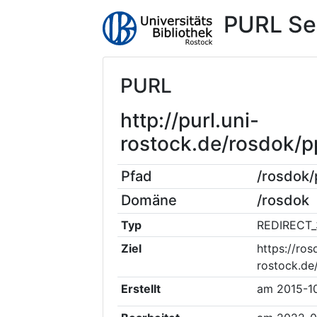
PURL Se
PURL
http://purl.uni-
rostock.de/rosdok/
Pfad
/rosdok
Domäne
/rosdok
Typ
REDIRECT_
Ziel
https://ros
rostock.d
Erstellt
am
2015-1